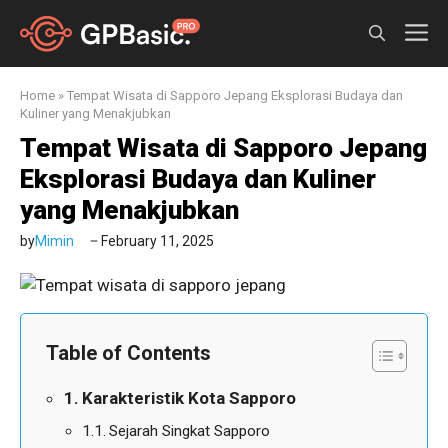
Skip
M
to
content
Home
»
Tempat Wisata di Sapporo Jepang Eksplorasi Budaya dan
Kuliner yang Menakjubkan
Tempat Wisata di Sapporo Jepang
Eksplorasi Budaya dan Kuliner
yang Menakjubkan
by
Mimin
February 11, 2025
Table of Contents
Karakteristik Kota Sapporo
Sejarah Singkat Sapporo