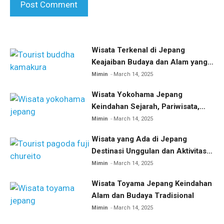
Wisata Terkenal di Jepang
Keajaiban Budaya dan Alam yang
Menakjubkan
Mimin
March 14, 2025
Wisata Yokohama Jepang
Keindahan Sejarah, Pariwisata,
dan Kuliner
Mimin
March 14, 2025
Wisata yang Ada di Jepang
Destinasi Unggulan dan Aktivitas
Menarik
Mimin
March 14, 2025
Wisata Toyama Jepang Keindahan
Alam dan Budaya Tradisional
Mimin
March 14, 2025