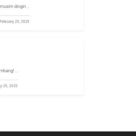
usim dingin ...
February 25, 2025
r
mbang! ...
ry 25, 2025