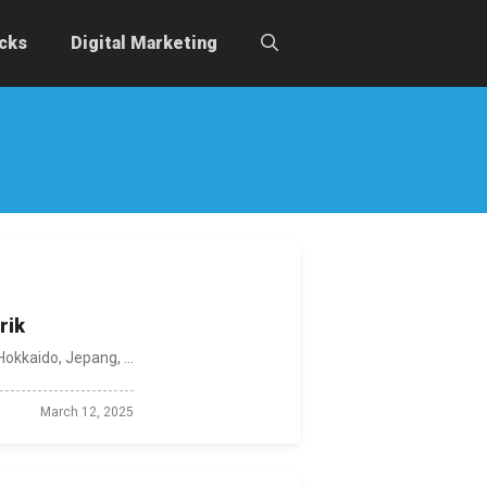
icks
Digital Marketing
rik
kkaido, Jepang, ...
March 12, 2025