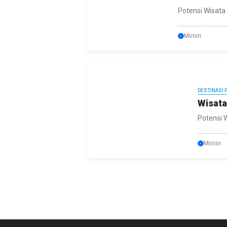
Potensi Wisata
Mimin
DESTINASI 
Wisata
Potensi W
Mimin