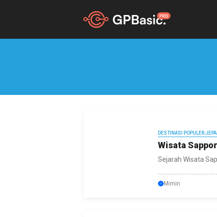
Skip
to
content
DESTINASI POPULER JEP
Wisata Sappor
Sejarah Wisata Sap
Mimin