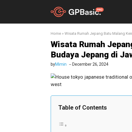
Skip
to
content
Home
»
Wisata Rumah Jepang Batu Malang Kei
Wisata Rumah Jepan
Budaya Jepang di Ja
by
Mimin
December 26, 2024
Table of Contents