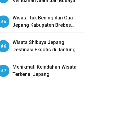
Keindahan Alam dan Budaya
Tradisional
Wisata Tuk Bening dan Gua
Jepang Kabupaten Brebes
Eksplorasi Wisata Sejarah dan
Alam
Wisata Shibuya Jepang
Destinasi Eksotis di Jantung
Kota Tokyo
Menikmati Keindahan Wisata
Terkenal Jepang