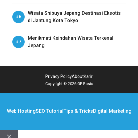
Sejarah dan Alam
Wisata Shibuya Jepang Destinasi Eksotis
di Jantung Kota Tokyo
Menikmati Keindahan Wisata Terkenal
Jepang
Privacy Policy
About
Karir
Copyright © 2026 GP Basic
Web Hosting
SEO Tutorial
Tips & Tricks
Digital Marketing