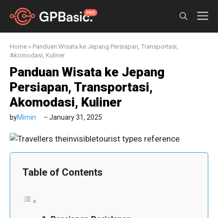
Skip
M
to
content
Home
»
Panduan Wisata ke Jepang Persiapan, Transportasi,
Akomodasi, Kuliner
Panduan Wisata ke Jepang
Persiapan, Transportasi,
Akomodasi, Kuliner
by
Mimin
January 31, 2025
Table of Contents