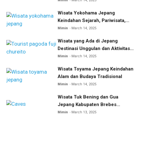
Mimin
March 14, 2025
Wisata Yokohama Jepang
Keindahan Sejarah, Pariwisata,
dan Kuliner
Mimin
March 14, 2025
Wisata yang Ada di Jepang
Destinasi Unggulan dan Aktivitas
Menarik
Mimin
March 14, 2025
Wisata Toyama Jepang Keindahan
Alam dan Budaya Tradisional
Mimin
March 14, 2025
Wisata Tuk Bening dan Gua
Jepang Kabupaten Brebes
Eksplorasi Wisata Sejarah dan
Mimin
March 13, 2025
Alam