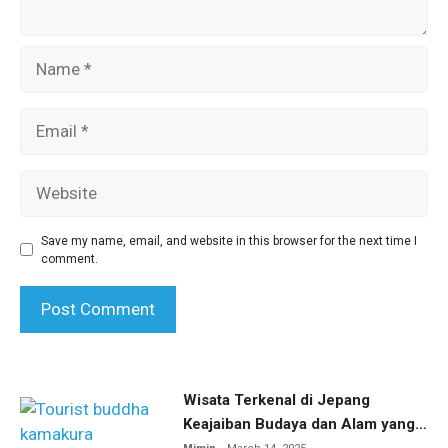
Name
Email
Website
Save my name, email, and website in this browser for the next time I
comment.
Wisata Terkenal di Jepang
Keajaiban Budaya dan Alam yang
Menakjubkan