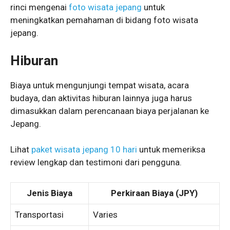
rinci mengenai
foto wisata jepang
untuk
meningkatkan pemahaman di bidang foto wisata
jepang.
Hiburan
Biaya untuk mengunjungi tempat wisata, acara
budaya, dan aktivitas hiburan lainnya juga harus
dimasukkan dalam perencanaan biaya perjalanan ke
Jepang.
Lihat
paket wisata jepang 10 hari
untuk memeriksa
review lengkap dan testimoni dari pengguna.
Jenis Biaya
Perkiraan Biaya (JPY)
Transportasi
Varies