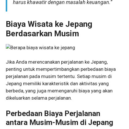
harus khawatir dengan masalah keuangan.”
Biaya Wisata ke Jepang
Berdasarkan Musim
Jika Anda merencanakan perjalanan ke Jepang,
penting untuk mempertimbangkan perbedaan biaya
perjalanan pada musim tertentu. Setiap musim di
Jepang memiliki karakteristik dan aktivitas yang
berbeda, yang juga memengaruhi biaya yang akan
dikeluarkan selama perjalanan.
Perbedaan Biaya Perjalanan
antara Musim-Musim di Jepang