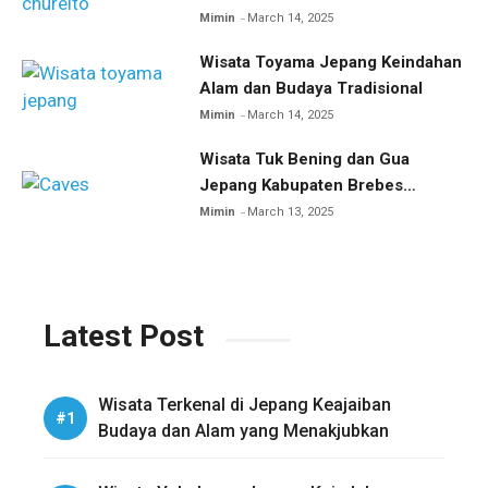
Menarik
Mimin
March 14, 2025
Wisata Toyama Jepang Keindahan
Alam dan Budaya Tradisional
Mimin
March 14, 2025
Wisata Tuk Bening dan Gua
Jepang Kabupaten Brebes
Eksplorasi Wisata Sejarah dan
Mimin
March 13, 2025
Alam
Latest Post
Wisata Terkenal di Jepang Keajaiban
Budaya dan Alam yang Menakjubkan