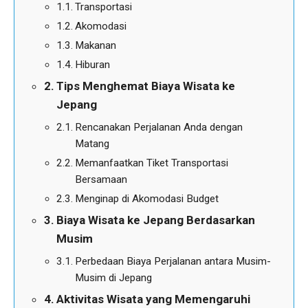
Transportasi
Akomodasi
Makanan
Hiburan
Tips Menghemat Biaya Wisata ke
Jepang
Rencanakan Perjalanan Anda dengan
Matang
Memanfaatkan Tiket Transportasi
Bersamaan
Menginap di Akomodasi Budget
Biaya Wisata ke Jepang Berdasarkan
Musim
Perbedaan Biaya Perjalanan antara Musim-
Musim di Jepang
Aktivitas Wisata yang Memengaruhi