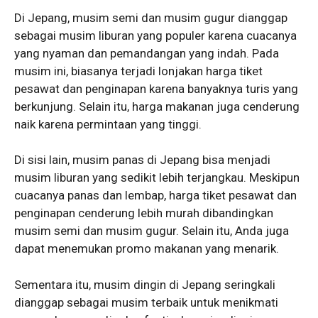
Di Jepang, musim semi dan musim gugur dianggap
sebagai musim liburan yang populer karena cuacanya
yang nyaman dan pemandangan yang indah. Pada
musim ini, biasanya terjadi lonjakan harga tiket
pesawat dan penginapan karena banyaknya turis yang
berkunjung. Selain itu, harga makanan juga cenderung
naik karena permintaan yang tinggi.
Di sisi lain, musim panas di Jepang bisa menjadi
musim liburan yang sedikit lebih terjangkau. Meskipun
cuacanya panas dan lembap, harga tiket pesawat dan
penginapan cenderung lebih murah dibandingkan
musim semi dan musim gugur. Selain itu, Anda juga
dapat menemukan promo makanan yang menarik.
Sementara itu, musim dingin di Jepang seringkali
dianggap sebagai musim terbaik untuk menikmati