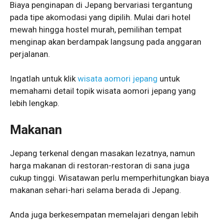
Biaya penginapan di Jepang bervariasi tergantung
pada tipe akomodasi yang dipilih. Mulai dari hotel
mewah hingga hostel murah, pemilihan tempat
menginap akan berdampak langsung pada anggaran
perjalanan.
Ingatlah untuk klik
wisata aomori jepang
untuk
memahami detail topik wisata aomori jepang yang
lebih lengkap.
Makanan
Jepang terkenal dengan masakan lezatnya, namun
harga makanan di restoran-restoran di sana juga
cukup tinggi. Wisatawan perlu memperhitungkan biaya
makanan sehari-hari selama berada di Jepang.
Anda juga berkesempatan memelajari dengan lebih