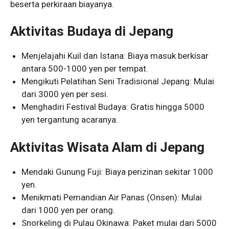
beserta perkiraan biayanya.
Aktivitas Budaya di Jepang
Menjelajahi Kuil dan Istana: Biaya masuk berkisar
antara 500-1000 yen per tempat.
Mengikuti Pelatihan Seni Tradisional Jepang: Mulai
dari 3000 yen per sesi.
Menghadiri Festival Budaya: Gratis hingga 5000
yen tergantung acaranya.
Aktivitas Wisata Alam di Jepang
Mendaki Gunung Fuji: Biaya perizinan sekitar 1000
yen.
Menikmati Pemandian Air Panas (Onsen): Mulai
dari 1000 yen per orang.
Snorkeling di Pulau Okinawa: Paket mulai dari 5000