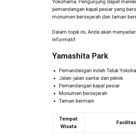
Yokohama. Pengunjung dapat menikmat
pemandangan kapal pesiar yang bersa
monumen bersejarah dan taman berm
Dalam topik ini, Anda akan menyada
informatif.
Yamashita Park
Pemandangan indah Teluk Yokoh
Jalan-jalan santai dan piknik
Pemandangan kapal pesiar
Monumen bersejarah
Taman bermain
Tempat
Fasilitas
Wisata