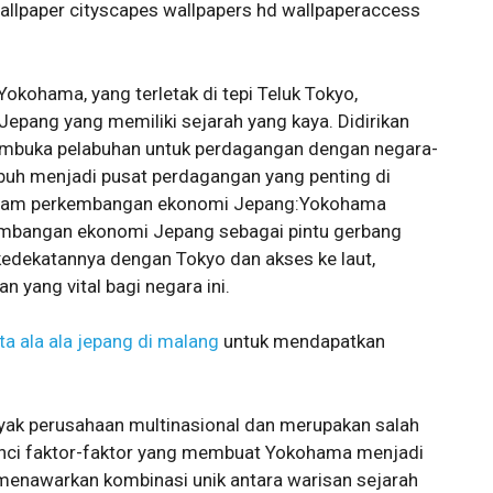
Yokohama, yang terletak di tepi Teluk Tokyo,
epang yang memiliki sejarah yang kaya. Didirikan
mbuka pelabuhan untuk perdagangan dengan negara-
uh menjadi pusat perdagangan yang penting di
dalam perkembangan ekonomi Jepang:Yokohama
mbangan ekonomi Jepang sebagai pintu gerbang
kedekatannya dengan Tokyo dan akses ke laut,
yang vital bagi negara ini.
ta ala ala jepang di malang
untuk mendapatkan
anyak perusahaan multinasional dan merupakan salah
Rinci faktor-faktor yang membuat Yokohama menjadi
menawarkan kombinasi unik antara warisan sejarah