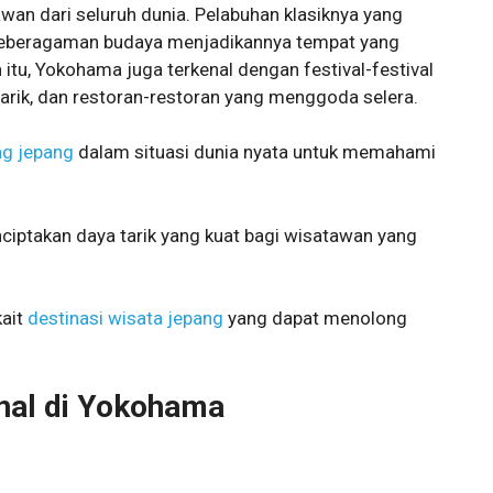
an dari seluruh dunia. Pelabuhan klasiknya yang
 keberagaman budaya menjadikannya tempat yang
 itu, Yokohama juga terkenal dengan festival-festival
k, dan restoran-restoran yang menggoda selera.
ng jepang
dalam situasi dunia nyata untuk memahami
iptakan daya tarik yang kuat bagi wisatawan yang
kait
destinasi wisata jepang
yang dapat menolong
nal di Yokohama