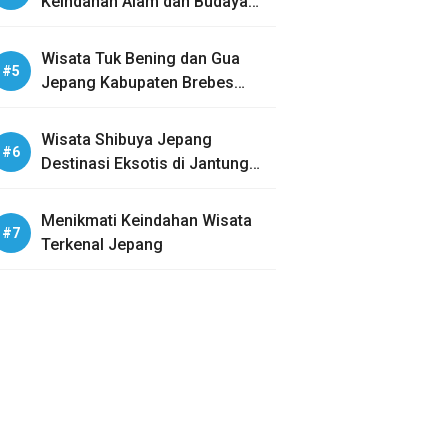
Keindahan Alam dan Budaya
Tradisional
Wisata Tuk Bening dan Gua
Jepang Kabupaten Brebes
Eksplorasi Wisata Sejarah dan
Alam
Wisata Shibuya Jepang
Destinasi Eksotis di Jantung
Kota Tokyo
Menikmati Keindahan Wisata
Terkenal Jepang