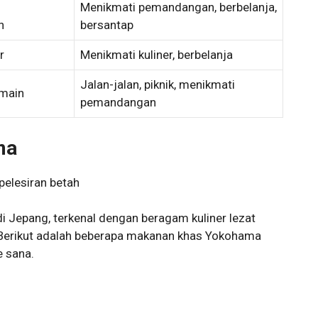
Menikmati pemandangan, berbelanja,
n
bersantap
r
Menikmati kuliner, berbelanja
Jalan-jalan, piknik, menikmati
main
pemandangan
ma
i Jepang, terkenal dengan beragam kuliner lezat
 Berikut adalah beberapa makanan khas Yokohama
e sana.