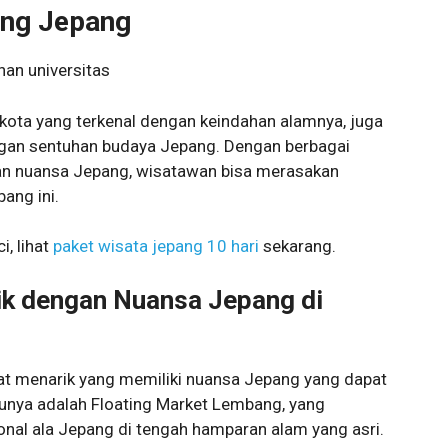
ung Jepang
kota yang terkenal dengan keindahan alamnya, juga
ngan sentuhan budaya Jepang. Dengan berbagai
n nuansa Jepang, wisatawan bisa merasakan
ang ini.
i, lihat
paket wisata jepang 10 hari
sekarang.
k dengan Nuansa Jepang di
at menarik yang memiliki nuansa Jepang yang dapat
tunya adalah Floating Market Lembang, yang
nal ala Jepang di tengah hamparan alam yang asri.