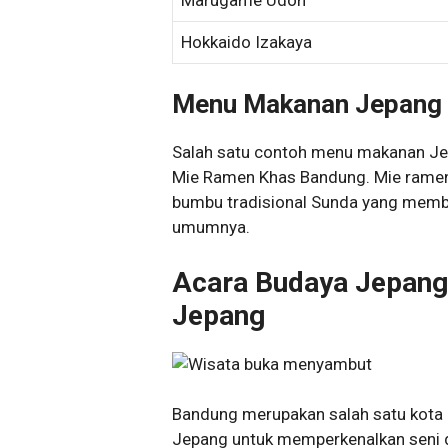
Hokkaido Izakaya
Menu Makanan Jepang 
Salah satu contoh menu makanan Jep
Mie Ramen Khas Bandung. Mie ramen 
bumbu tradisional Sunda yang memb
umumnya.
Acara Budaya Jepang
Jepang
Bandung merupakan salah satu kota 
Jepang untuk memperkenalkan seni 