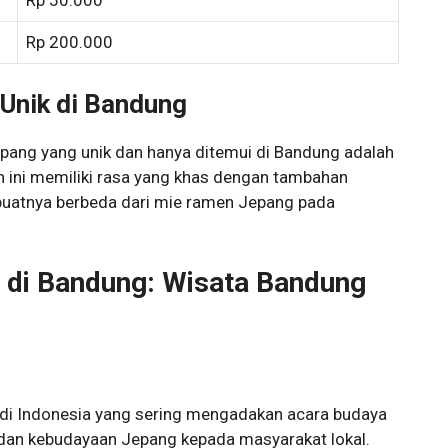
Rp 200.000
Unik di Bandung
ang yang unik dan hanya ditemui di Bandung adalah
ini memiliki rasa yang khas dengan tambahan
uatnya berbeda dari mie ramen Jepang pada
 di Bandung: Wisata Bandung
di Indonesia yang sering mengadakan acara budaya
dan kebudayaan Jepang kepada masyarakat lokal.