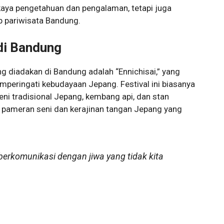
kaya pengetahuan dan pengalaman, tetapi juga
 pariwisata Bandung.
di Bandung
ng diadakan di Bandung adalah “Ennichisai,” yang
peringati kebudayaan Jepang. Festival ini biasanya
ni tradisional Jepang, kembang api, dan stan
t pameran seni dan kerajinan tangan Jepang yang
 berkomunikasi dengan jiwa yang tidak kita