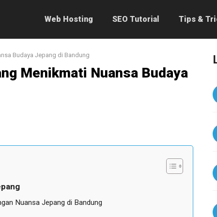
Web Hosting
SEO Tutorial
Tips & Tr
ansa Budaya Jepang di Bandung
ang Menikmati Nuansa Budaya
epang
ngan Nuansa Jepang di Bandung