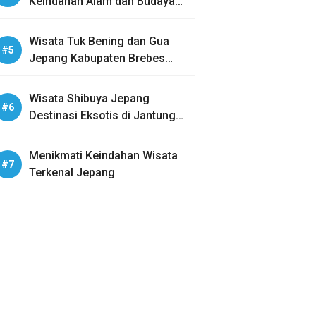
Keindahan Alam dan Budaya
Tradisional
Wisata Tuk Bening dan Gua
Jepang Kabupaten Brebes
Eksplorasi Wisata Sejarah dan
Alam
Wisata Shibuya Jepang
Destinasi Eksotis di Jantung
Kota Tokyo
Menikmati Keindahan Wisata
Terkenal Jepang