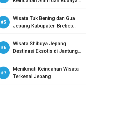
Keindahan Alam dan Budaya
Tradisional
Wisata Tuk Bening dan Gua
Jepang Kabupaten Brebes
Eksplorasi Wisata Sejarah dan
Alam
Wisata Shibuya Jepang
Destinasi Eksotis di Jantung
Kota Tokyo
Menikmati Keindahan Wisata
Terkenal Jepang