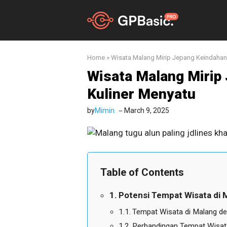
Skip
to
content
Home
»
Wisata Malang Mirip Jepang Keindahan
Wisata Malang Mirip
Kuliner Menyatu
by
Mimin
March 9, 2025
Table of Contents
Potensi Tempat Wisata di 
Tempat Wisata di Malang d
Perbandingan Tempat Wisata