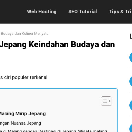
Web Hosting
SEO Tutorial
Tips & Tr
 Budaya dan Kuliner Menyatu
 Jepang Keindahan Budaya dan
Malang Mirip Jepang
engan Nuansa Jepang
 di Malang dengan Destinasi di Jepang, Wisata malang