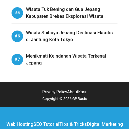
Wisata Tuk Bening dan Gua Jepang
Kabupaten Brebes Eksplorasi Wisata
Sejarah dan Alam
Wisata Shibuya Jepang Destinasi Eksotis
di Jantung Kota Tokyo
Menikmati Keindahan Wisata Terkenal
Jepang
Privacy Policy
About
Karir
Copyright © 2026 GP Basic
Web Hosting
SEO Tutorial
Tips & Tricks
Digital Marketing