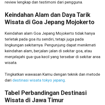
review lengkap dan testimoni dari pengguna.
Keindahan Alam dan Daya Tarik
Wisata di Goa Jepang Mojokerto
Keindahan alam Goa Jepang Mojokerto tidak hanya
terletak pada goa itu sendiri, tetapi juga pada
lingkungan sekitarnya. Pengunjung dapat menikmati
keindahan alam, berjalan-jalan di sekitar goa, atau
menjelajahi gua-gua kecil yang tersebar di sekitar area
wisata.
Tingkatkan wawasan Kamu dengan teknik dan metode
dari
destinasi wisata tokyo jepang
.
Tabel Perbandingan Destinasi
Wisata di Jawa Timur