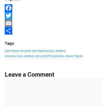
F
a
T
c
w
E
e
i
m
S
Tags:
b
t
a
h
DESTINASI WISATA INDONESIA
GOA JEPANG
o
t
i
a
WISATA GOA JEPANG MOJOKERTO
WISATA JAWA TIMUR
o
e
l
r
k
r
e
Leave a Comment
Comment