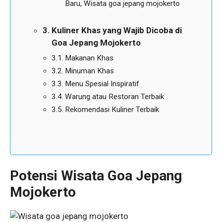
Baru, Wisata goa jepang mojokerto
Kuliner Khas yang Wajib Dicoba di
Goa Jepang Mojokerto
Makanan Khas
Minuman Khas
Menu Spesial Inspiratif
Warung atau Restoran Terbaik
Rekomendasi Kuliner Terbaik
Potensi Wisata Goa Jepang
Mojokerto