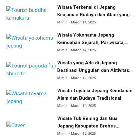
Wisata Terkenal di Jepang
Keajaiban Budaya dan Alam yang
Menakjubkan
Mimin
March 14, 2025
Wisata Yokohama Jepang
Keindahan Sejarah, Pariwisata,
dan Kuliner
Mimin
March 14, 2025
Wisata yang Ada di Jepang
Destinasi Unggulan dan Aktivitas
Menarik
Mimin
March 14, 2025
Wisata Toyama Jepang Keindahan
Alam dan Budaya Tradisional
Mimin
March 14, 2025
Wisata Tuk Bening dan Gua
Jepang Kabupaten Brebes
Eksplorasi Wisata Sejarah dan
Mimin
March 13, 2025