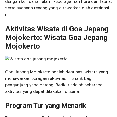
dengan keindahan alam, keberagaman flora dan fauna,
serta suasana tenang yang ditawarkan oleh destinasi
ini.
Aktivitas Wisata di Goa Jepang
Mojokerto: Wisata Goa Jepang
Mojokerto
Goa Jepang Mojokerto adalah destinasi wisata yang
menawarkan beragam aktivitas menarik bagi
pengunjung yang datang. Berikut adalah beberapa
aktivitas yang dapat dilakukan di sana:
Program Tur yang Menarik