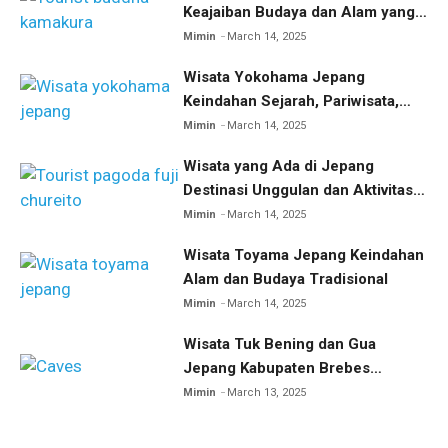
Keajaiban Budaya dan Alam yang
Menakjubkan
Mimin
March 14, 2025
Wisata Yokohama Jepang
Keindahan Sejarah, Pariwisata,
dan Kuliner
Mimin
March 14, 2025
Wisata yang Ada di Jepang
Destinasi Unggulan dan Aktivitas
Menarik
Mimin
March 14, 2025
Wisata Toyama Jepang Keindahan
Alam dan Budaya Tradisional
Mimin
March 14, 2025
Wisata Tuk Bening dan Gua
Jepang Kabupaten Brebes
Eksplorasi Wisata Sejarah dan
Mimin
March 13, 2025
Alam