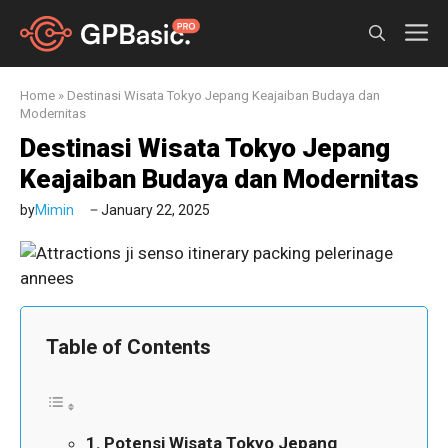
Skip
M
to
content
Home
»
Destinasi Wisata Tokyo Jepang Keajaiban Budaya dan
Modernitas
Destinasi Wisata Tokyo Jepang
Keajaiban Budaya dan Modernitas
by
Mimin
January 22, 2025
Table of Contents
Potensi Wisata Tokyo Jepang