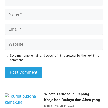
Name
Email
Website
Save my name, email, and website in this browser for the next time I
comment.
Wisata Terkenal di Jepang
Keajaiban Budaya dan Alam yang
Menakjubkan
Mimin
March 14, 2025