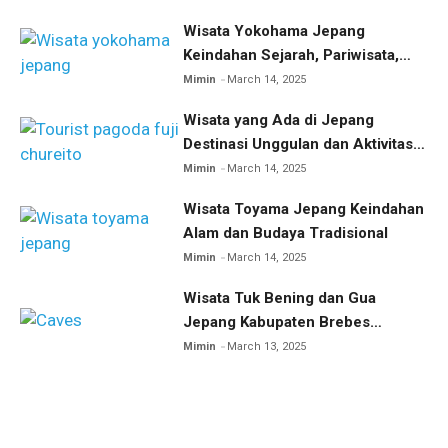
Wisata Yokohama Jepang
Keindahan Sejarah, Pariwisata,
dan Kuliner
Mimin
March 14, 2025
Wisata yang Ada di Jepang
Destinasi Unggulan dan Aktivitas
Menarik
Mimin
March 14, 2025
Wisata Toyama Jepang Keindahan
Alam dan Budaya Tradisional
Mimin
March 14, 2025
Wisata Tuk Bening dan Gua
Jepang Kabupaten Brebes
Eksplorasi Wisata Sejarah dan
Mimin
March 13, 2025
Alam