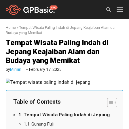
Skip
M
to
content
Home
»
Tempat Wisata Paling Indah di Jepang Keajaiban Alam dan
Budaya yang Memikat
Tempat Wisata Paling Indah di
Jepang Keajaiban Alam dan
Budaya yang Memikat
by
Mimin
February 17, 2025
Table of Contents
Tempat Wisata Paling Indah di Jepang
Gunung Fuji