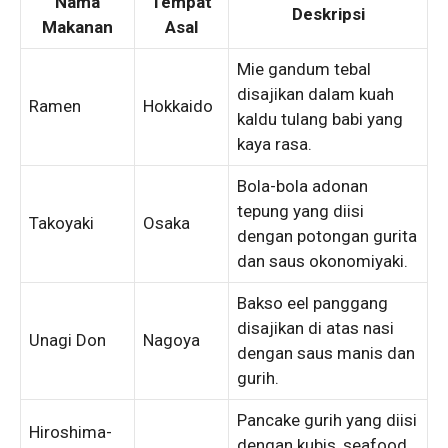
Nama
Tempat
Deskripsi
Makanan
Asal
Mie gandum tebal
disajikan dalam kuah
Ramen
Hokkaido
kaldu tulang babi yang
kaya rasa.
Bola-bola adonan
tepung yang diisi
Takoyaki
Osaka
dengan potongan gurita
dan saus okonomiyaki.
Bakso eel panggang
disajikan di atas nasi
Unagi Don
Nagoya
dengan saus manis dan
gurih.
Pancake gurih yang diisi
Hiroshima-
dengan kubis, seafood,