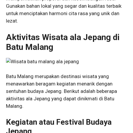
Gunakan bahan lokal yang segar dan kualitas terbaik
untuk menciptakan harmoni cita rasa yang unik dan
lezat.
Aktivitas Wisata ala Jepang di
Batu Malang
Batu Malang merupakan destinasi wisata yang
menawarkan beragam kegiatan menarik dengan
sentuhan budaya Jepang. Berikut adalah beberapa
aktivitas ala Jepang yang dapat dinikmati di Batu
Malang.
Kegiatan atau Festival Budaya
Jepang