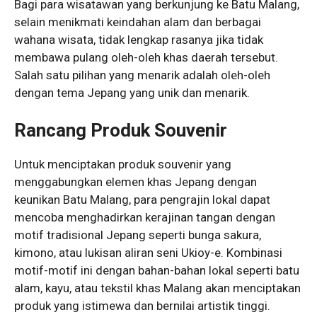
Bagi para wisatawan yang berkunjung ke Batu Malang,
selain menikmati keindahan alam dan berbagai
wahana wisata, tidak lengkap rasanya jika tidak
membawa pulang oleh-oleh khas daerah tersebut.
Salah satu pilihan yang menarik adalah oleh-oleh
dengan tema Jepang yang unik dan menarik.
Rancang Produk Souvenir
Untuk menciptakan produk souvenir yang
menggabungkan elemen khas Jepang dengan
keunikan Batu Malang, para pengrajin lokal dapat
mencoba menghadirkan kerajinan tangan dengan
motif tradisional Jepang seperti bunga sakura,
kimono, atau lukisan aliran seni Ukioy-e. Kombinasi
motif-motif ini dengan bahan-bahan lokal seperti batu
alam, kayu, atau tekstil khas Malang akan menciptakan
produk yang istimewa dan bernilai artistik tinggi.