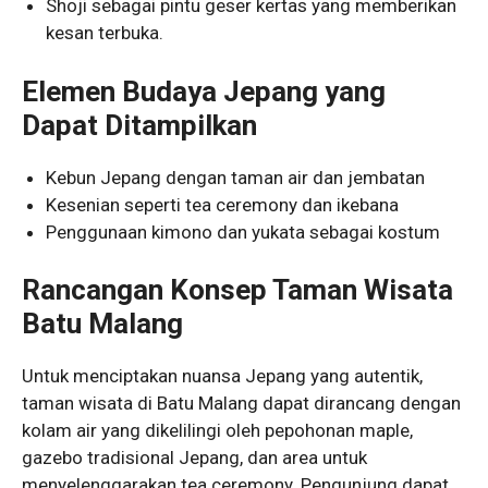
Shoji sebagai pintu geser kertas yang memberikan
kesan terbuka.
Elemen Budaya Jepang yang
Dapat Ditampilkan
Kebun Jepang dengan taman air dan jembatan
Kesenian seperti tea ceremony dan ikebana
Penggunaan kimono dan yukata sebagai kostum
Rancangan Konsep Taman Wisata
Batu Malang
Untuk menciptakan nuansa Jepang yang autentik,
taman wisata di Batu Malang dapat dirancang dengan
kolam air yang dikelilingi oleh pepohonan maple,
gazebo tradisional Jepang, dan area untuk
menyelenggarakan tea ceremony. Pengunjung dapat