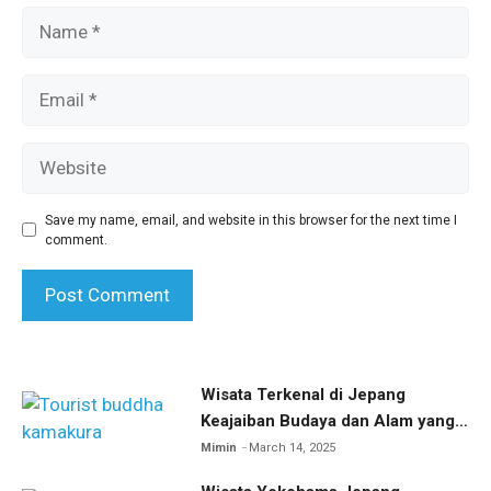
Name
Email
Website
Save my name, email, and website in this browser for the next time I
comment.
Wisata Terkenal di Jepang
Keajaiban Budaya dan Alam yang
Menakjubkan
Mimin
March 14, 2025