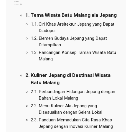
Tema Wisata Batu Malang ala Jepang
Ciri Khas Arsitektur Jepang yang Dapat
Diadopsi
Elemen Budaya Jepang yang Dapat
Ditampilkan
Rancangan Konsep Taman Wisata Batu
Malang
Kuliner Jepang di Destinasi Wisata
Batu Malang
Perbandingan Hidangan Jepang dengan
Bahan Lokal Malang
Menu Kuliner Ala Jepang yang
Disesuaikan dengan Selera Lokal
Panduan Memadukan Cita Rasa Khas
Jepang dengan Inovasi Kuliner Malang