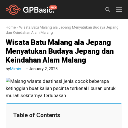
Skip
M
to
content
Home
»
Wisata Batu Malang ala Jepang Menyatukan Budaya Jepang
dan Keindahan Alam Malang
Wisata Batu Malang ala Jepang
Menyatukan Budaya Jepang dan
Keindahan Alam Malang
by
Mimin
January 2, 2025
Table of Contents