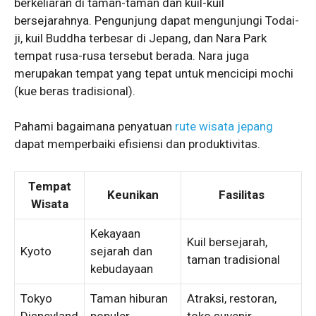
berkeliaran di taman-taman dan kuil-kuil
bersejarahnya. Pengunjung dapat mengunjungi Todai-
ji, kuil Buddha terbesar di Jepang, dan Nara Park
tempat rusa-rusa tersebut berada. Nara juga
merupakan tempat yang tepat untuk mencicipi mochi
(kue beras tradisional).
Pahami bagaimana penyatuan
rute wisata jepang
dapat memperbaiki efisiensi dan produktivitas.
Tempat
Keunikan
Fasilitas
Wisata
Kekayaan
Kuil bersejarah,
Kyoto
sejarah dan
taman tradisional
kebudayaan
Tokyo
Taman hiburan
Atraksi, restoran,
Disneyland
populer
toko suvenir