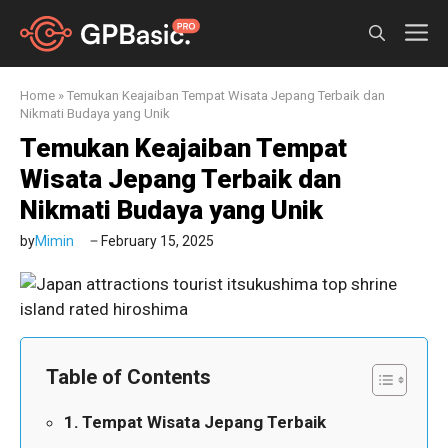
Skip
M
to
content
Home
»
Temukan Keajaiban Tempat Wisata Jepang Terbaik dan
Nikmati Budaya yang Unik
Temukan Keajaiban Tempat
Wisata Jepang Terbaik dan
Nikmati Budaya yang Unik
by
Mimin
February 15, 2025
Table of Contents
Tempat Wisata Jepang Terbaik