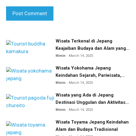
Wisata Terkenal di Jepang
Keajaiban Budaya dan Alam yang
Menakjubkan
Mimin
March 14, 2025
Wisata Yokohama Jepang
Keindahan Sejarah, Pariwisata,
dan Kuliner
Mimin
March 14, 2025
Wisata yang Ada di Jepang
Destinasi Unggulan dan Aktivitas
Menarik
Mimin
March 14, 2025
Wisata Toyama Jepang Keindahan
Alam dan Budaya Tradisional