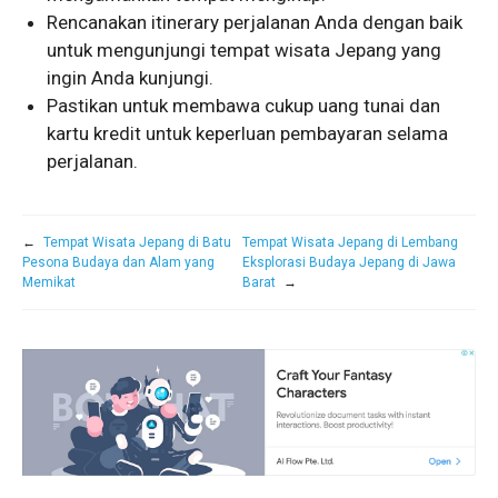
Rencanakan itinerary perjalanan Anda dengan baik
untuk mengunjungi tempat wisata Jepang yang
ingin Anda kunjungi.
Pastikan untuk membawa cukup uang tunai dan
kartu kredit untuk keperluan pembayaran selama
perjalanan.
←
Tempat Wisata Jepang di Batu
Tempat Wisata Jepang di Lembang
Pesona Budaya dan Alam yang
Eksplorasi Budaya Jepang di Jawa
Memikat
Barat
→