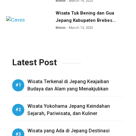
Mimin
March 14, 2025
Wisata Tuk Bening dan Gua
Jepang Kabupaten Brebes
Eksplorasi Wisata Sejarah dan
Mimin
March 13, 2025
Alam
Latest Post
Wisata Terkenal di Jepang Keajaiban
Budaya dan Alam yang Menakjubkan
Wisata Yokohama Jepang Keindahan
Sejarah, Pariwisata, dan Kuliner
Wisata yang Ada di Jepang Destinasi