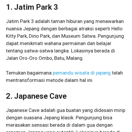
1. Jatim Park 3
Jatim Park 3 adalah taman hiburan yang menawarkan
nuansa Jepang dengan berbagai atraksi seperti Hello
Kitty Park, Dino Park, dan Museum Satwa. Pengunjung
dapat menikmati wahana permainan dan belajar
tentang satwa-satwa langka. Lokasinya berada di
Jalan Oro-Oro Ombo, Batu, Malang.
Temukan bagaimana
pemandu wisata di jepang
telah
mentransformasi metode dalam hal ini.
2. Japanese Cave
Japanese Cave adalah gua buatan yang didesain mirip
dengan suasana Jepang klasik. Pengunjung bisa
merasakan sensasi berada di dalam gua dengan