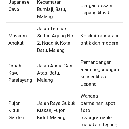
Japanese
Kecamatan
dengan desain
Cave
Bumiaji, Batu,
Jepang klasik
Malang
Jalan Terusan
Museum
Sultan Agung No.
Koleksi kendaraan
Angkut
2, Ngaglik, Kota
antik dan modern
Batu, Malang
Pemandangan
Omah
Jalan Abdul Gani
alam pegunungan,
Kayu
Atas, Batu,
kuliner khas
Paralayang
Malang
Jepang
Wahana
Pujon
Jalan Raya Gubuk
permainan, spot
Kidul
Klakah, Pujon
foto
Garden
Kidul, Malang
instagramable,
masakan Jepang