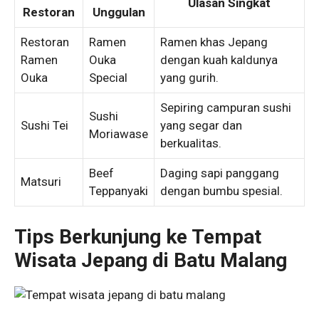
Ulasan Singkat
Restoran
Unggulan
Restoran
Ramen
Ramen khas Jepang
Ramen
Ouka
dengan kuah kaldunya
Ouka
Special
yang gurih.
Sepiring campuran sushi
Sushi
Sushi Tei
yang segar dan
Moriawase
berkualitas.
Beef
Daging sapi panggang
Matsuri
Teppanyaki
dengan bumbu spesial.
Tips Berkunjung ke Tempat
Wisata Jepang di Batu Malang