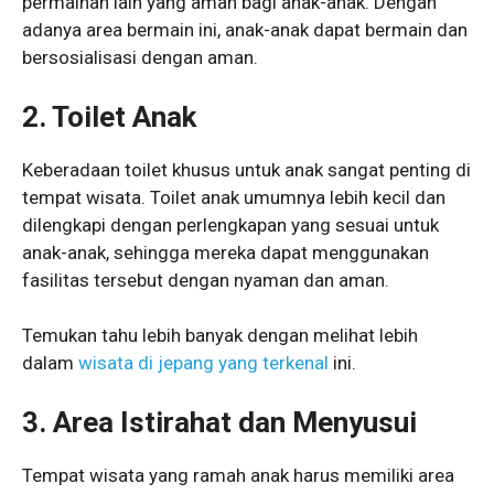
permainan lain yang aman bagi anak-anak. Dengan
adanya area bermain ini, anak-anak dapat bermain dan
bersosialisasi dengan aman.
2. Toilet Anak
Keberadaan toilet khusus untuk anak sangat penting di
tempat wisata. Toilet anak umumnya lebih kecil dan
dilengkapi dengan perlengkapan yang sesuai untuk
anak-anak, sehingga mereka dapat menggunakan
fasilitas tersebut dengan nyaman dan aman.
Temukan tahu lebih banyak dengan melihat lebih
dalam
wisata di jepang yang terkenal
ini.
3. Area Istirahat dan Menyusui
Tempat wisata yang ramah anak harus memiliki area