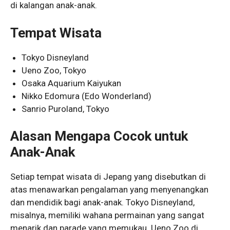
di kalangan anak-anak.
Tempat Wisata
Tokyo Disneyland
Ueno Zoo, Tokyo
Osaka Aquarium Kaiyukan
Nikko Edomura (Edo Wonderland)
Sanrio Puroland, Tokyo
Alasan Mengapa Cocok untuk
Anak-Anak
Setiap tempat wisata di Jepang yang disebutkan di
atas menawarkan pengalaman yang menyenangkan
dan mendidik bagi anak-anak. Tokyo Disneyland,
misalnya, memiliki wahana permainan yang sangat
menarik dan parade yang memukau. Ueno Zoo di