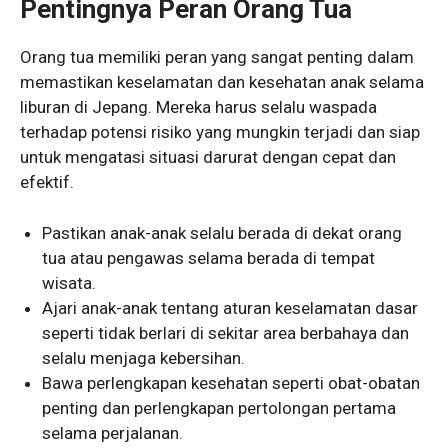
Pentingnya Peran Orang Tua
Orang tua memiliki peran yang sangat penting dalam
memastikan keselamatan dan kesehatan anak selama
liburan di Jepang. Mereka harus selalu waspada
terhadap potensi risiko yang mungkin terjadi dan siap
untuk mengatasi situasi darurat dengan cepat dan
efektif.
Pastikan anak-anak selalu berada di dekat orang
tua atau pengawas selama berada di tempat
wisata.
Ajari anak-anak tentang aturan keselamatan dasar
seperti tidak berlari di sekitar area berbahaya dan
selalu menjaga kebersihan.
Bawa perlengkapan kesehatan seperti obat-obatan
penting dan perlengkapan pertolongan pertama
selama perjalanan.