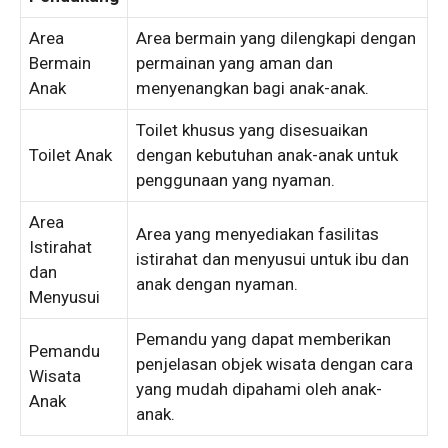
Area
Area bermain yang dilengkapi dengan
Bermain
permainan yang aman dan
Anak
menyenangkan bagi anak-anak.
Toilet khusus yang disesuaikan
Toilet Anak
dengan kebutuhan anak-anak untuk
penggunaan yang nyaman.
Area
Area yang menyediakan fasilitas
Istirahat
istirahat dan menyusui untuk ibu dan
dan
anak dengan nyaman.
Menyusui
Pemandu yang dapat memberikan
Pemandu
penjelasan objek wisata dengan cara
Wisata
yang mudah dipahami oleh anak-
Anak
anak.