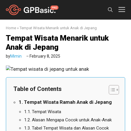
Skip
M
to
content
Home
»
Tempat Wisata Menarik untuk Anak di Jepang
Tempat Wisata Menarik untuk
Anak di Jepang
by
Mimin
February 8, 2025
Table of Contents
Tempat Wisata Ramah Anak di Jepang
Tempat Wisata
Alasan Mengapa Cocok untuk Anak-Anak
Tabel Tempat Wisata dan Alasan Cocok