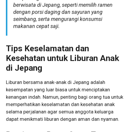
berwisata di Jepang, seperti memilih ramen
dengan porsi daging dan sayuran yang
seimbang, serta mengurangi konsumsi
makanan cepat saji.
Tips Keselamatan dan
Kesehatan untuk Liburan Anak
di Jepang
Liburan bersama anak-anak di Jepang adalah
kesempatan yang luar biasa untuk menciptakan
kenangan indah. Namun, penting bagi orang tua untuk
memperhatikan keselamatan dan kesehatan anak
selama perjalanan agar semua anggota keluarga
dapat menikmati liburan dengan aman dan nyaman.