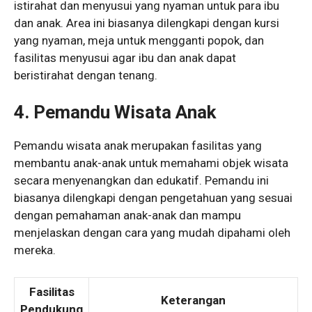
istirahat dan menyusui yang nyaman untuk para ibu
dan anak. Area ini biasanya dilengkapi dengan kursi
yang nyaman, meja untuk mengganti popok, dan
fasilitas menyusui agar ibu dan anak dapat
beristirahat dengan tenang.
4. Pemandu Wisata Anak
Pemandu wisata anak merupakan fasilitas yang
membantu anak-anak untuk memahami objek wisata
secara menyenangkan dan edukatif. Pemandu ini
biasanya dilengkapi dengan pengetahuan yang sesuai
dengan pemahaman anak-anak dan mampu
menjelaskan dengan cara yang mudah dipahami oleh
mereka.
Fasilitas
Keterangan
Pendukung