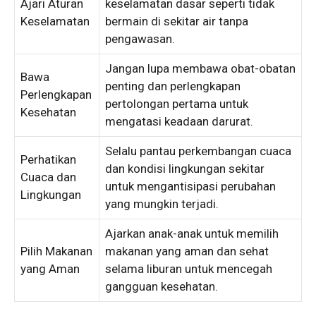
Ajari Aturan
keselamatan dasar seperti tidak
Keselamatan
bermain di sekitar air tanpa
pengawasan.
Jangan lupa membawa obat-obatan
Bawa
penting dan perlengkapan
Perlengkapan
pertolongan pertama untuk
Kesehatan
mengatasi keadaan darurat.
Selalu pantau perkembangan cuaca
Perhatikan
dan kondisi lingkungan sekitar
Cuaca dan
untuk mengantisipasi perubahan
Lingkungan
yang mungkin terjadi.
Ajarkan anak-anak untuk memilih
Pilih Makanan
makanan yang aman dan sehat
yang Aman
selama liburan untuk mencegah
gangguan kesehatan.