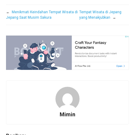
←
Menikmati Keindahan Tempat Wisata di
Tempat Wisata di Jepang
Jepang Saat Musim Sakura
yang Menakjubkan
→
Mimin