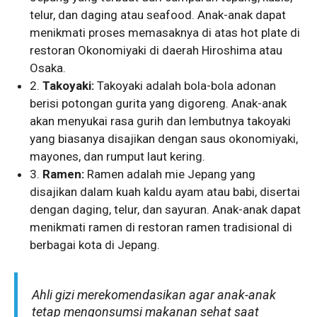
telur, dan daging atau seafood. Anak-anak dapat
menikmati proses memasaknya di atas hot plate di
restoran Okonomiyaki di daerah Hiroshima atau
Osaka.
2.
Takoyaki:
Takoyaki adalah bola-bola adonan
berisi potongan gurita yang digoreng. Anak-anak
akan menyukai rasa gurih dan lembutnya takoyaki
yang biasanya disajikan dengan saus okonomiyaki,
mayones, dan rumput laut kering.
3.
Ramen:
Ramen adalah mie Jepang yang
disajikan dalam kuah kaldu ayam atau babi, disertai
dengan daging, telur, dan sayuran. Anak-anak dapat
menikmati ramen di restoran ramen tradisional di
berbagai kota di Jepang.
Ahli gizi merekomendasikan agar anak-anak
tetap mengonsumsi makanan sehat saat