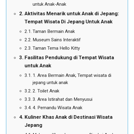
untuk Anak-Anak
Aktivitas Menarik untuk Anak di Jepang:
Tempat Wisata Di Jepang Untuk Anak
Taman Bermain Anak
Museum Sains Interaktif
Taman Tema Hello Kitty
Fasilitas Pendukung di Tempat Wisata
untuk Anak
1. Area Bermain Anak, Tempat wisata di
jepang untuk anak
2. Toilet Anak
3. Area Istirahat dan Menyusui
4. Pemandu Wisata Anak
Kuliner Khas Anak di Destinasi Wisata
Jepang