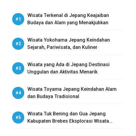
Wisata Terkenal di Jepang Keajaiban
Budaya dan Alam yang Menakjubkan
Wisata Yokohama Jepang Keindahan
Sejarah, Pariwisata, dan Kuliner
Wisata yang Ada di Jepang Destinasi
Unggulan dan Aktivitas Menarik
Wisata Toyama Jepang Keindahan Alam
dan Budaya Tradisional
Wisata Tuk Bening dan Gua Jepang
Kabupaten Brebes Eksplorasi Wisata
Sejarah dan Alam