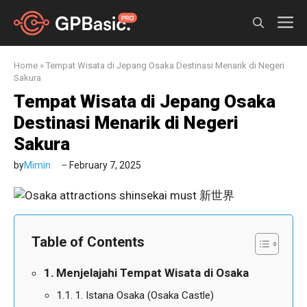
Skip
M
to
content
Home
»
Tempat Wisata di Jepang Osaka Destinasi Menarik di Negeri
Sakura
Tempat Wisata di Jepang Osaka
Destinasi Menarik di Negeri
Sakura
by
Mimin
February 7, 2025
Table of Contents
Menjelajahi Tempat Wisata di Osaka
1. Istana Osaka (Osaka Castle)