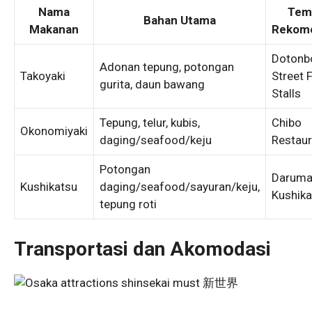
Nama
Tem
Bahan Utama
Makanan
Rekom
Dotonb
Adonan tepung, potongan
Takoyaki
Street 
gurita, daun bawang
Stalls
Tepung, telur, kubis,
Chibo
Okonomiyaki
daging/seafood/keju
Restaur
Potongan
Darum
Kushikatsu
daging/seafood/sayuran/keju,
Kushika
tepung roti
Transportasi dan Akomodasi