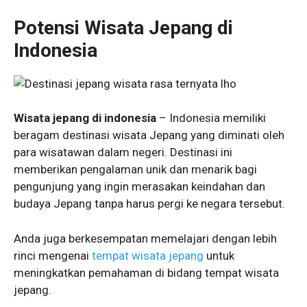
Potensi Wisata Jepang di
Indonesia
Wisata jepang di indonesia
– Indonesia memiliki
beragam destinasi wisata Jepang yang diminati oleh
para wisatawan dalam negeri. Destinasi ini
memberikan pengalaman unik dan menarik bagi
pengunjung yang ingin merasakan keindahan dan
budaya Jepang tanpa harus pergi ke negara tersebut.
Anda juga berkesempatan memelajari dengan lebih
rinci mengenai
tempat wisata jepang
untuk
meningkatkan pemahaman di bidang tempat wisata
jepang.