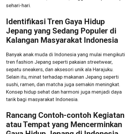
sehari-hari.
Identifikasi Tren Gaya Hidup
Jepang yang Sedang Populer di
Kalangan Masyarakat Indonesia
Banyak anak muda di Indonesia yang mulai mengikuti
tren fashion Jepang seperti pakaian streetwear,
sepatu sneakers, dan aksesori unik ala Harajuku.
Selain itu, minat terhadap makanan Jepang seperti
sushi, ramen, dan matcha juga semakin meningkat.
Konsep hidup sehat dan harmoni juga menjadi daya
tarik bagi masyarakat Indonesia.
Rancang Contoh-contoh Kegiatan
atau Tempat yang Mencerminkan
Gaya Hidup Jepang di Indonesia