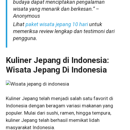
budaya dapat menciptakan pengalaman
wisata yang menarik dan berkesan.” –
Anonymous
Lihat
paket wisata jepang 10 hari
untuk
memeriksa review lengkap dan testimoni dari
pengguna.
Kuliner Jepang di Indonesia:
Wisata Jepang Di Indonesia
Kuliner Jepang telah menjadi salah satu favorit di
Indonesia dengan beragam variasi makanan yang
populer. Mulai dari sushi, ramen, hingga tempura,
kuliner Jepang telah berhasil memikat lidah
masyarakat Indonesia.