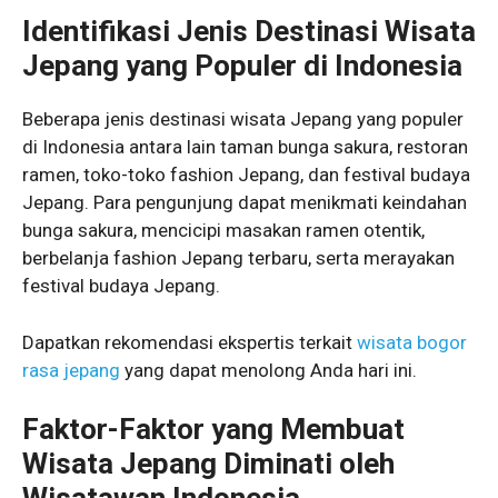
Identifikasi Jenis Destinasi Wisata
Jepang yang Populer di Indonesia
Beberapa jenis destinasi wisata Jepang yang populer
di Indonesia antara lain taman bunga sakura, restoran
ramen, toko-toko fashion Jepang, dan festival budaya
Jepang. Para pengunjung dapat menikmati keindahan
bunga sakura, mencicipi masakan ramen otentik,
berbelanja fashion Jepang terbaru, serta merayakan
festival budaya Jepang.
Dapatkan rekomendasi ekspertis terkait
wisata bogor
rasa jepang
yang dapat menolong Anda hari ini.
Faktor-Faktor yang Membuat
Wisata Jepang Diminati oleh