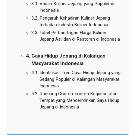
Varian Kuliner Jepang yang Populer di
Indonesia
Pengaruh Kehadiran Kuliner Jepang
terhadap Industri Kuliner Indonesia
Tabel Perbandingan Harga Kuliner
Jepang Asli dan di Restoran di Indonesia
Gaya Hidup Jepang di Kalangan
Masyarakat Indonesia
Identifikasi Tren Gaya Hidup Jepang yang
Sedang Populer di Kalangan Masyarakat
Indonesia
Rancang Contoh-contoh Kegiatan atau
Tempat yang Mencerminkan Gaya Hidup
Jepang di Indonesia