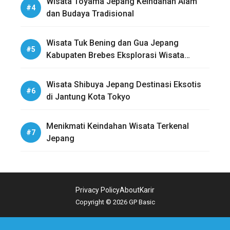
Wisata Toyama Jepang Keindahan Alam
dan Budaya Tradisional
Wisata Tuk Bening dan Gua Jepang
Kabupaten Brebes Eksplorasi Wisata
Sejarah dan Alam
Wisata Shibuya Jepang Destinasi Eksotis
di Jantung Kota Tokyo
Menikmati Keindahan Wisata Terkenal
Jepang
Privacy Policy
About
Karir
Copyright © 2026 GP Basic