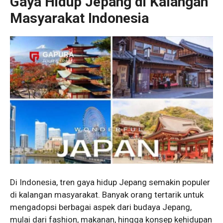
Gaya Hidup Jepang di Kalangan
Masyarakat Indonesia
Di Indonesia, tren gaya hidup Jepang semakin populer
di kalangan masyarakat. Banyak orang tertarik untuk
mengadopsi berbagai aspek dari budaya Jepang,
mulai dari fashion, makanan, hingga konsep kehidupan