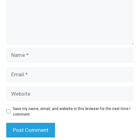
Name
Email
Website
Save my name, email, and website in this browser for the next time I
comment.