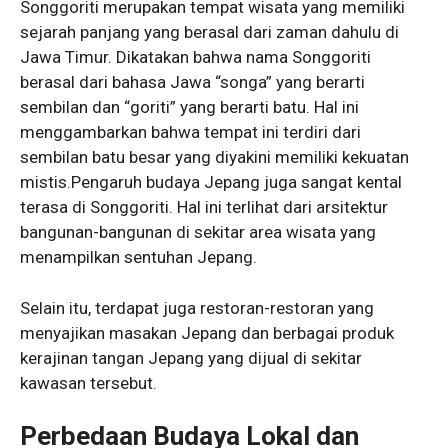
Songgoriti merupakan tempat wisata yang memiliki
sejarah panjang yang berasal dari zaman dahulu di
Jawa Timur. Dikatakan bahwa nama Songgoriti
berasal dari bahasa Jawa “songa” yang berarti
sembilan dan “goriti” yang berarti batu. Hal ini
menggambarkan bahwa tempat ini terdiri dari
sembilan batu besar yang diyakini memiliki kekuatan
mistis.Pengaruh budaya Jepang juga sangat kental
terasa di Songgoriti. Hal ini terlihat dari arsitektur
bangunan-bangunan di sekitar area wisata yang
menampilkan sentuhan Jepang.
Selain itu, terdapat juga restoran-restoran yang
menyajikan masakan Jepang dan berbagai produk
kerajinan tangan Jepang yang dijual di sekitar
kawasan tersebut.
Perbedaan Budaya Lokal dan