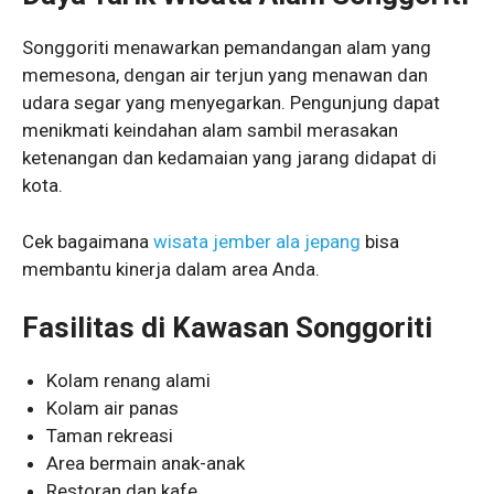
Songgoriti menawarkan pemandangan alam yang
memesona, dengan air terjun yang menawan dan
udara segar yang menyegarkan. Pengunjung dapat
menikmati keindahan alam sambil merasakan
ketenangan dan kedamaian yang jarang didapat di
kota.
Cek bagaimana
wisata jember ala jepang
bisa
membantu kinerja dalam area Anda.
Fasilitas di Kawasan Songgoriti
Kolam renang alami
Kolam air panas
Taman rekreasi
Area bermain anak-anak
Restoran dan kafe