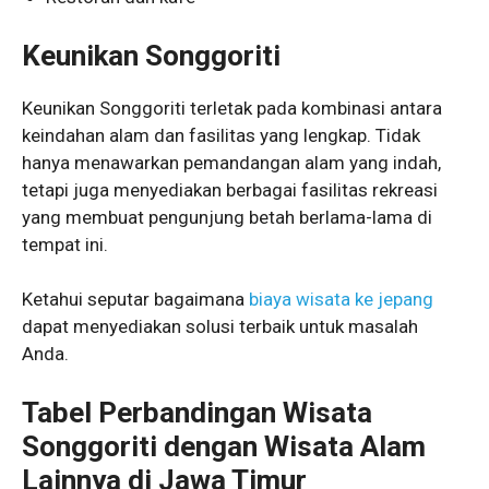
Keunikan Songgoriti
Keunikan Songgoriti terletak pada kombinasi antara
keindahan alam dan fasilitas yang lengkap. Tidak
hanya menawarkan pemandangan alam yang indah,
tetapi juga menyediakan berbagai fasilitas rekreasi
yang membuat pengunjung betah berlama-lama di
tempat ini.
Ketahui seputar bagaimana
biaya wisata ke jepang
dapat menyediakan solusi terbaik untuk masalah
Anda.
Tabel Perbandingan Wisata
Songgoriti dengan Wisata Alam
Lainnya di Jawa Timur