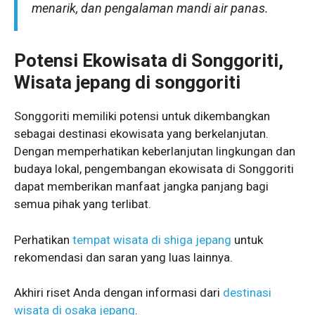
menarik, dan pengalaman mandi air panas.
Potensi Ekowisata di Songgoriti,
Wisata jepang di songgoriti
Songgoriti memiliki potensi untuk dikembangkan
sebagai destinasi ekowisata yang berkelanjutan.
Dengan memperhatikan keberlanjutan lingkungan dan
budaya lokal, pengembangan ekowisata di Songgoriti
dapat memberikan manfaat jangka panjang bagi
semua pihak yang terlibat.
Perhatikan
tempat wisata di shiga jepang
untuk
rekomendasi dan saran yang luas lainnya.
Akhiri riset Anda dengan informasi dari
destinasi
wisata di osaka jepang
.