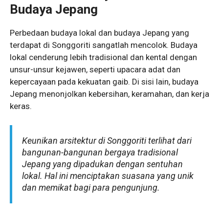
Budaya Jepang
Perbedaan budaya lokal dan budaya Jepang yang
terdapat di Songgoriti sangatlah mencolok. Budaya
lokal cenderung lebih tradisional dan kental dengan
unsur-unsur kejawen, seperti upacara adat dan
kepercayaan pada kekuatan gaib. Di sisi lain, budaya
Jepang menonjolkan kebersihan, keramahan, dan kerja
keras.
Keunikan arsitektur di Songgoriti terlihat dari
bangunan-bangunan bergaya tradisional
Jepang yang dipadukan dengan sentuhan
lokal. Hal ini menciptakan suasana yang unik
dan memikat bagi para pengunjung.