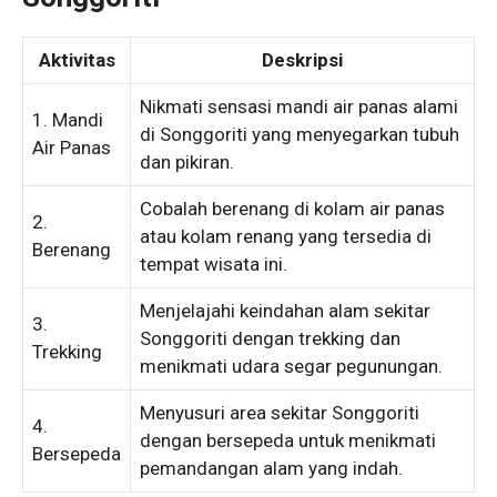
Aktivitas
Deskripsi
Nikmati sensasi mandi air panas alami
1. Mandi
di Songgoriti yang menyegarkan tubuh
Air Panas
dan pikiran.
Cobalah berenang di kolam air panas
2.
atau kolam renang yang tersedia di
Berenang
tempat wisata ini.
Menjelajahi keindahan alam sekitar
3.
Songgoriti dengan trekking dan
Trekking
menikmati udara segar pegunungan.
Menyusuri area sekitar Songgoriti
4.
dengan bersepeda untuk menikmati
Bersepeda
pemandangan alam yang indah.