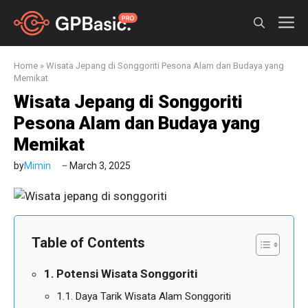
Skip
M
to
content
Home
»
Wisata Jepang di Songgoriti Pesona Alam dan Budaya yang
Memikat
Wisata Jepang di Songgoriti
Pesona Alam dan Budaya yang
Memikat
by
Mimin
March 3, 2025
Table of Contents
Potensi Wisata Songgoriti
Daya Tarik Wisata Alam Songgoriti