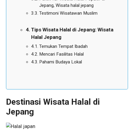
Jepang, Wisata halal jepang
Testimoni Wisatawan Muslim
Tips Wisata Halal di Jepang: Wisata
Halal Jepang
Temukan Tempat Ibadah
Mencari Fasilitas Halal
Pahami Budaya Lokal
Destinasi Wisata Halal di
Jepang