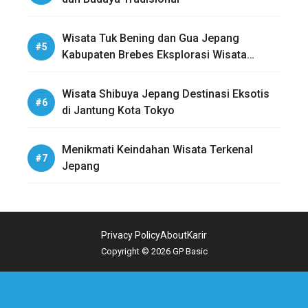
Wisata Tuk Bening dan Gua Jepang
Kabupaten Brebes Eksplorasi Wisata
Sejarah dan Alam
Wisata Shibuya Jepang Destinasi Eksotis
di Jantung Kota Tokyo
Menikmati Keindahan Wisata Terkenal
Jepang
Privacy Policy
About
Karir
Copyright © 2026 GP Basic