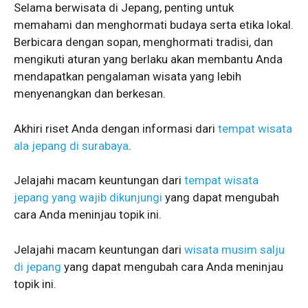
Selama berwisata di Jepang, penting untuk
memahami dan menghormati budaya serta etika lokal.
Berbicara dengan sopan, menghormati tradisi, dan
mengikuti aturan yang berlaku akan membantu Anda
mendapatkan pengalaman wisata yang lebih
menyenangkan dan berkesan.
Akhiri riset Anda dengan informasi dari
tempat wisata
ala jepang di surabaya
.
Jelajahi macam keuntungan dari
tempat wisata
jepang yang wajib dikunjungi
yang dapat mengubah
cara Anda meninjau topik ini.
Jelajahi macam keuntungan dari
wisata musim salju
di jepang
yang dapat mengubah cara Anda meninjau
topik ini.