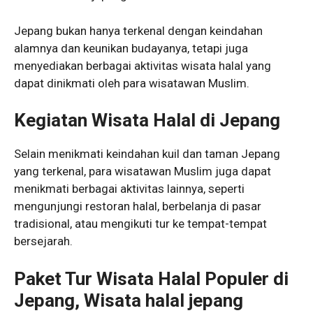
Jepang bukan hanya terkenal dengan keindahan
alamnya dan keunikan budayanya, tetapi juga
menyediakan berbagai aktivitas wisata halal yang
dapat dinikmati oleh para wisatawan Muslim.
Kegiatan Wisata Halal di Jepang
Selain menikmati keindahan kuil dan taman Jepang
yang terkenal, para wisatawan Muslim juga dapat
menikmati berbagai aktivitas lainnya, seperti
mengunjungi restoran halal, berbelanja di pasar
tradisional, atau mengikuti tur ke tempat-tempat
bersejarah.
Paket Tur Wisata Halal Populer di
Jepang, Wisata halal jepang