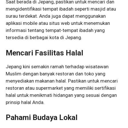
Saat berada di Jepang, pastikan untuk mencari dan
mengidentifikasi tempat ibadah seperti masjid atau
surau terdekat. Anda juga dapat menggunakan
aplikasi mobile atau situs web untuk menemukan
informasi tentang tempat-tempat ibadah yang
tersedia di berbagai kota di Jepang.
Mencari Fasilitas Halal
Jepang kini semakin ramah terhadap wisatawan
Muslim dengan banyak restoran dan toko yang
menyediakan makanan halal. Pastikan untuk mencari
restoran atau supermarket yang memiliki sertifikasi
halal untuk menikmati hidangan yang sesuai dengan
prinsip halal Anda.
Pahami Budaya Lokal