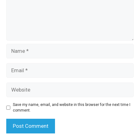
Name
Email
Website
Save my name, email, and website in this browser for the next time I
comment.