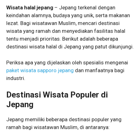
Wisata halal jepang
– Jepang terkenal dengan
keindahan alamnya, budaya yang unik, serta makanan
lezat. Bagi wisatawan Muslim, mencari destinasi
wisata yang ramah dan menyediakan fasilitas halal
tentu menjadi prioritas. Berikut adalah beberapa
destinasi wisata halal di Jepang yang patut dikunjungi.
Periksa apa yang dijelaskan oleh spesialis mengenai
paket wisata sapporo jepang
dan manfaatnya bagi
industri.
Destinasi Wisata Populer di
Jepang
Jepang memiliki beberapa destinasi populer yang
ramah bagi wisatawan Muslim, di antaranya: