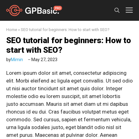
Skip
M
to
content
Home
»
SEO tutorial for beginners: How to start with SEO?
SEO tutorial for beginners: How to
start with SEO?
by
Mimin
May 27, 2023
Lorem ipsum dolor sit amet, consectetur adipiscing
elit. Morbi eleifend ac ligula eget convallis. Ut sed odio
ut nisi auctor tincidunt sit amet quis dolor. Integer
molestie odio eu lorem suscipit, sit amet lobortis
justo accumsan. Mauris sit amet diam ut mi dapibus
rhoncus id eu dui. Cras faucibus volutpat metus eget
commodo. Sed cursus, sapien et fermentum vehicula,
urna ligula sodales justo, eget blandit odio nisl sit
amet purus. Maecenas at pulvinar dolor. Aenean