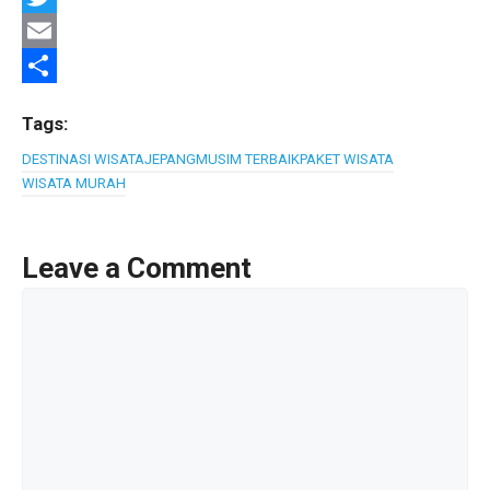
a
T
c
w
E
e
i
m
S
Tags:
b
t
a
h
DESTINASI WISATA
JEPANG
MUSIM TERBAIK
PAKET WISATA
o
t
i
a
WISATA MURAH
o
e
l
r
k
r
e
Leave a Comment
Comment