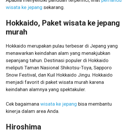
Apabila menyelidiki panduan terperinci, lihat
pemandu
wisata ke jepang
sekarang.
Hokkaido, Paket wisata ke jepang
murah
Hokkaido merupakan pulau terbesar di Jepang yang
menawarkan keindahan alam yang menakjubkan
sepanjang tahun. Destinasi populer di Hokkaido
meliputi Taman Nasional Shikotsu-Toya, Sapporo
Snow Festival, dan Kuil Hokkaido Jingu. Hokkaido
menjadi favorit di paket wisata murah karena
keindahan alamnya yang spektakuler.
Cek bagaimana
wisata ke jepang
bisa membantu
kinerja dalam area Anda.
Hiroshima