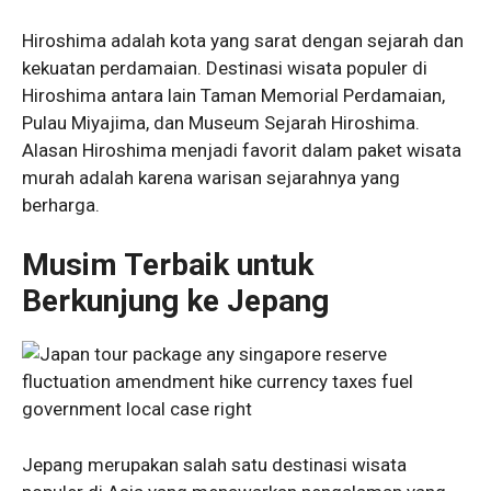
Hiroshima adalah kota yang sarat dengan sejarah dan
kekuatan perdamaian. Destinasi wisata populer di
Hiroshima antara lain Taman Memorial Perdamaian,
Pulau Miyajima, dan Museum Sejarah Hiroshima.
Alasan Hiroshima menjadi favorit dalam paket wisata
murah adalah karena warisan sejarahnya yang
berharga.
Musim Terbaik untuk
Berkunjung ke Jepang
Jepang merupakan salah satu destinasi wisata