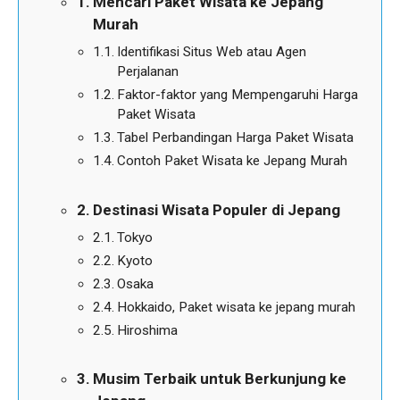
Mencari Paket Wisata ke Jepang
Murah
Identifikasi Situs Web atau Agen
Perjalanan
Faktor-faktor yang Mempengaruhi Harga
Paket Wisata
Tabel Perbandingan Harga Paket Wisata
Contoh Paket Wisata ke Jepang Murah
Destinasi Wisata Populer di Jepang
Tokyo
Kyoto
Osaka
Hokkaido, Paket wisata ke jepang murah
Hiroshima
Musim Terbaik untuk Berkunjung ke