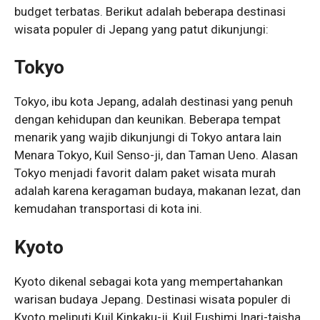
budget terbatas. Berikut adalah beberapa destinasi
wisata populer di Jepang yang patut dikunjungi:
Tokyo
Tokyo, ibu kota Jepang, adalah destinasi yang penuh
dengan kehidupan dan keunikan. Beberapa tempat
menarik yang wajib dikunjungi di Tokyo antara lain
Menara Tokyo, Kuil Senso-ji, dan Taman Ueno. Alasan
Tokyo menjadi favorit dalam paket wisata murah
adalah karena keragaman budaya, makanan lezat, dan
kemudahan transportasi di kota ini.
Kyoto
Kyoto dikenal sebagai kota yang mempertahankan
warisan budaya Jepang. Destinasi wisata populer di
Kyoto meliputi Kuil Kinkaku-ji, Kuil Fushimi Inari-taisha,