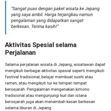
“Sangat puas dengan paket wisata ke Jepang
yang saya ambil. Harga terjangkau namun
pengalaman yang didapatkan sangat
berkesan. Terima kasih!”
Aktivitas Spesial selama
Perjalanan
Selama perjalanan wisata di Jepang, wisatawan dapat
mengikuti berbagai aktivitas spesial seperti mengikuti
festival tradisional, belajar membuat sushi atau
ramen, atau mengikuti tur ke tempat-tempat
bersejarah. Pengalaman mengenakan kimono
tradisional atau mengunjungi kuil dan istana
bersejarah juga akan menambah kesan berkesan
selama liburan di Jepang.