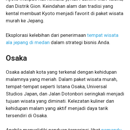
dan Distrik Gion. Keindahan alam dan tradisi yang
kental membuat Kyoto menjadi favorit di paket wisata
murah ke Jepang.
Eksplorasi kelebihan dari penerimaan
tempat wisata
ala jepang di medan
dalam strategi bisnis Anda.
Osaka
Osaka adalah kota yang terkenal dengan kehidupan
malamnya yang meriah. Dalam paket wisata murah,
tempat-tempat seperti Istana Osaka, Universal
Studios Japan, dan Jalan Dotonbori seringkali menjadi
tujuan wisata yang diminati. Kelezatan kuliner dan
kehidupan malam yang aktif menjadi daya tarik
tersendiri di Osaka.