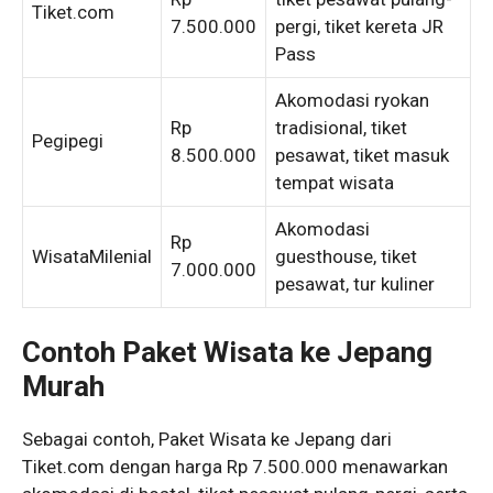
Tiket.com
7.500.000
pergi, tiket kereta JR
Pass
Akomodasi ryokan
Rp
tradisional, tiket
Pegipegi
8.500.000
pesawat, tiket masuk
tempat wisata
Akomodasi
Rp
WisataMilenial
guesthouse, tiket
7.000.000
pesawat, tur kuliner
Contoh Paket Wisata ke Jepang
Murah
Sebagai contoh, Paket Wisata ke Jepang dari
Tiket.com dengan harga Rp 7.500.000 menawarkan