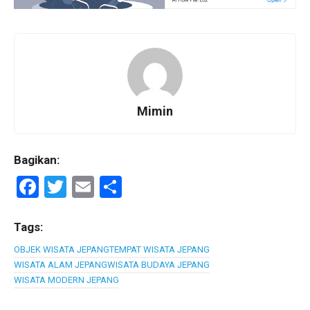
Mimin
Bagikan:
F
T
E
S
a
wi
m
h
ce
tt
ail
ar
Tags:
b
er
e
OBJEK WISATA JEPANG
TEMPAT WISATA JEPANG
WISATA ALAM JEPANG
WISATA BUDAYA JEPANG
o
WISATA MODERN JEPANG
o