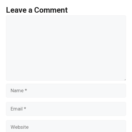
k
Leave a Comment
Comment
Name
Email
Website