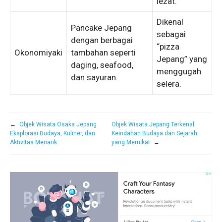
lezat.
Dikenal
Pancake Jepang
sebagai
dengan berbagai
“pizza
Okonomiyaki
tambahan seperti
Jepang” yang
daging, seafood,
menggugah
dan sayuran.
selera.
←
Objek Wisata Osaka Jepang
Objek Wisata Jepang Terkenal
Eksplorasi Budaya, Kuliner, dan
Keindahan Budaya dan Sejarah
Aktivitas Menarik
yang Memikat
→