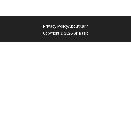
Privacy Policy
About
Karir
Copyright © 2026 GP Basic