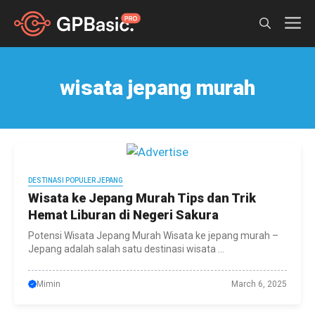
Skip
M
to
content
wisata jepang murah
DESTINASI POPULER JEPANG
Wisata ke Jepang Murah Tips dan Trik
Hemat Liburan di Negeri Sakura
Potensi Wisata Jepang Murah Wisata ke jepang murah –
Jepang adalah salah satu destinasi wisata ...
Mimin
March 6, 2025