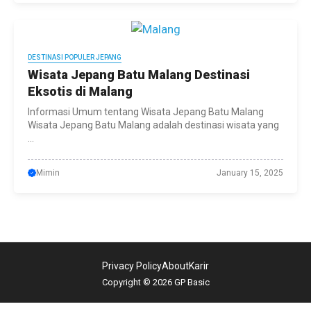
DESTINASI POPULER JEPANG
Wisata Jepang Batu Malang Destinasi
Eksotis di Malang
Informasi Umum tentang Wisata Jepang Batu Malang
Wisata Jepang Batu Malang adalah destinasi wisata yang
...
Mimin
January 15, 2025
Privacy Policy
About
Karir
Copyright © 2026 GP Basic