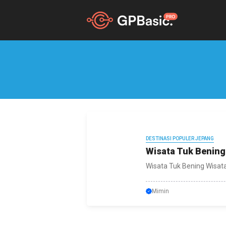
Skip
to
content
DESTINASI POPULER JEPANG
Wisata Tuk Bening
Wisata Tuk Bening Wisata
Mimin