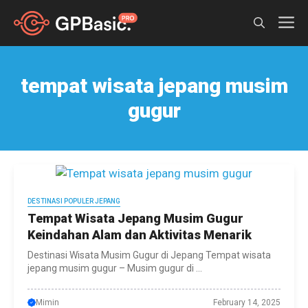
Skip
M
to
content
tempat wisata jepang musim
gugur
DESTINASI POPULER JEPANG
Tempat Wisata Jepang Musim Gugur
Keindahan Alam dan Aktivitas Menarik
Destinasi Wisata Musim Gugur di Jepang Tempat wisata
jepang musim gugur – Musim gugur di ...
Mimin
February 14, 2025