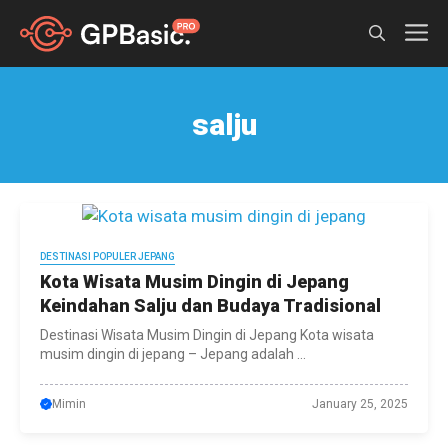
Skip
M
to
content
salju
DESTINASI POPULER JEPANG
Kota Wisata Musim Dingin di Jepang
Keindahan Salju dan Budaya Tradisional
Destinasi Wisata Musim Dingin di Jepang Kota wisata
musim dingin di jepang – Jepang adalah ...
Mimin
January 25, 2025