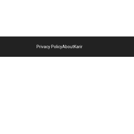
Privacy Policy
About
Karir