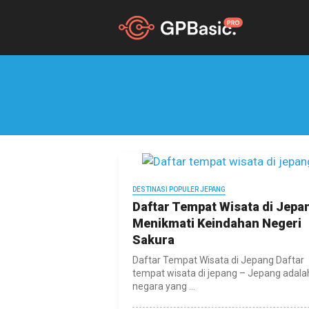
Skip
to
content
DESTINASI POPULER JEPANG
Daftar Tempat Wisata di Jepa
Menikmati Keindahan Negeri
Sakura
Daftar Tempat Wisata di Jepang Daftar
tempat wisata di jepang – Jepang adala
negara yang ...