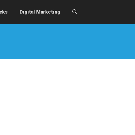
icks
Digital Marketing