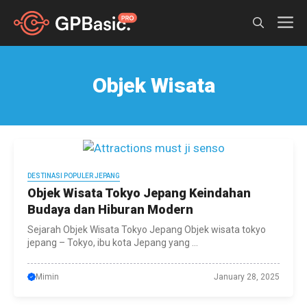
Skip
M
to
content
Objek Wisata
DESTINASI POPULER JEPANG
Objek Wisata Tokyo Jepang Keindahan
Budaya dan Hiburan Modern
Sejarah Objek Wisata Tokyo Jepang Objek wisata tokyo
jepang – Tokyo, ibu kota Jepang yang ...
Mimin
January 28, 2025