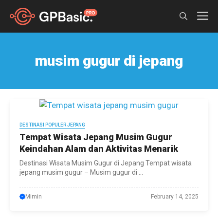
Skip
M
to
content
musim gugur di jepang
DESTINASI POPULER JEPANG
Tempat Wisata Jepang Musim Gugur
Keindahan Alam dan Aktivitas Menarik
Destinasi Wisata Musim Gugur di Jepang Tempat wisata
jepang musim gugur – Musim gugur di ...
Mimin
February 14, 2025