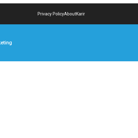
Privacy Policy
About
Karir
keting