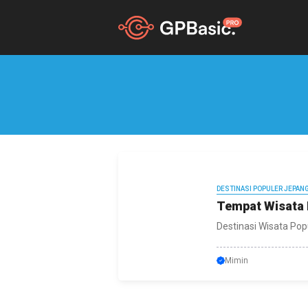
Skip
to
content
DESTINASI POPULER JEPAN
Tempat Wisata 
Destinasi Wisata Pop
Mimin