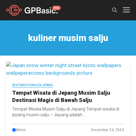
Skip
M
to
content
kuliner musim salju
DESTINASI POPULER JEPANG
Tempat Wisata di Jepang Musim Salju
Destinasi Magis di Bawah Salju
Tempat Wisata Musim Salju di Jepang Tempat wisata di
jepang musim salju – Jepang adalah ...
Mimin
December 24, 2024