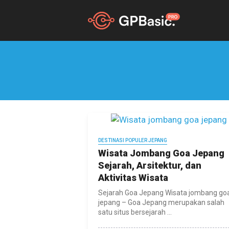
Skip
to
content
DESTINASI POPULER JEPANG
Wisata Jombang Goa Jepang
Sejarah, Arsitektur, dan
Aktivitas Wisata
Sejarah Goa Jepang Wisata jombang go
jepang – Goa Jepang merupakan salah
satu situs bersejarah ...