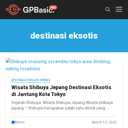
Skip
M
to
content
destinasi eksotis
DESTINASI POPULER JEPANG
Wisata Shibuya Jepang Destinasi Eksotis
di Jantung Kota Tokyo
Sejarah Shibuya: Wisata Shibuya Jepang Wisata shibuya
jepang – Shibuya merupakan salah satu distrik yang ...
Mimin
March 13, 2025