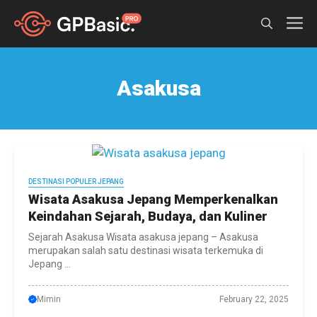
Skip
M
to
content
Asakusa
DESTINASI POPULER JEPANG
Wisata Asakusa Jepang Memperkenalkan
Keindahan Sejarah, Budaya, dan Kuliner
Sejarah Asakusa Wisata asakusa jepang – Asakusa
merupakan salah satu destinasi wisata terkemuka di
Jepang ...
Mimin
February 22, 2025